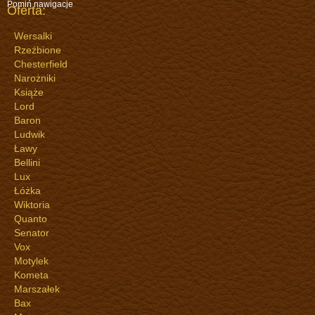
Pomiń nawigacje
Oferta:
Wersalki
Rzeźbione
Chesterfield
Narożniki
Książe
Lord
Baron
Ludwik
Ławy
Bellini
Lux
Łóżka
Wiktoria
Quanto
Senator
Vox
Motylek
Kometa
Marszałek
Bax