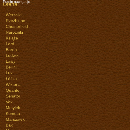
Pomiń nawigacje
Oferta:
Wersalki
Rzeźbione
Chesterfield
Narożniki
Książe
Lord
Baron
Ludwik
Ławy
Bellini
Lux
Łóżka
Wiktoria
Quanto
Senator
Vox
Motylek
Kometa
Marszałek
Bax