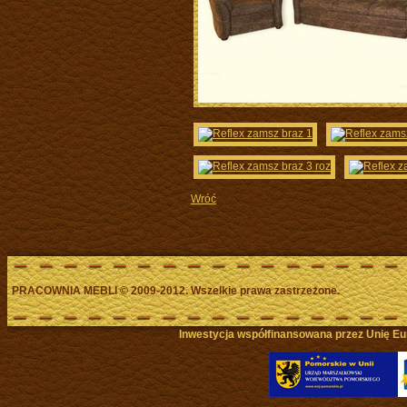
Wróć
PRACOWNIA MEBLI
©
2009-2012. Wszelkie prawa zastrzeżone.
Inwestycja współfinansowana przez Unię Eu