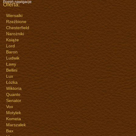
Pomiń nawigacje
Oferta:
Wersalki
Rzeźbione
Chesterfield
Narożniki
Książe
Lord
Baron
Ludwik
Ławy
Bellini
Lux
Łóżka
Wiktoria
Quanto
Senator
Vox
Motylek
Kometa
Marszałek
Bax