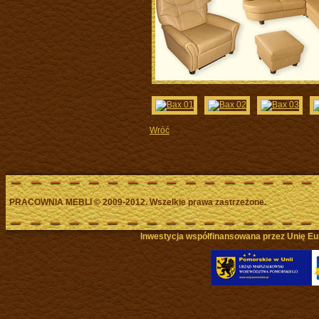
Wróć
PRACOWNIA MEBLI
©
2009-2012. Wszelkie prawa zastrzeżone.
Inwestycja współfinansowana przez Unię Eu