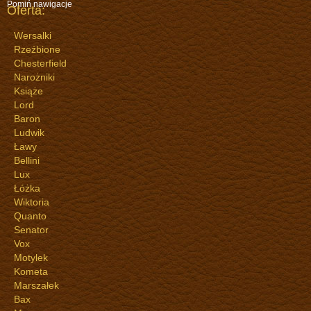
Pomiń nawigacje
Oferta:
Wersalki
Rzeźbione
Chesterfield
Narożniki
Książe
Lord
Baron
Ludwik
Ławy
Bellini
Lux
Łóżka
Wiktoria
Quanto
Senator
Vox
Motylek
Kometa
Marszałek
Bax