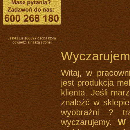
Pomiń nawigacje
Jesteś już
166397
osobą która
odwiedziła naszą stronę!
Wyczarujem
Witaj, w pracown
jest produkcja me
klienta. Jeśli ma
znaleźć w sklepi
wyobraźni ? tr
wyczarujemy.
W 