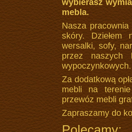
wybierasz wymia
mebla.
Nasza pracownia 
skóry. Dziełem 
wersalki, sofy, na
przez naszych 
wypoczynkowych.
Za dodatkową opł
mebli na terenie
przewóz mebli grat
Zapraszamy do kor
Polecamy: